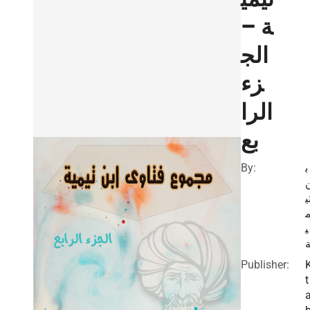
ة –
الج
زء
الرا
بع
By:
ب
ي
ي
Publisher:
t