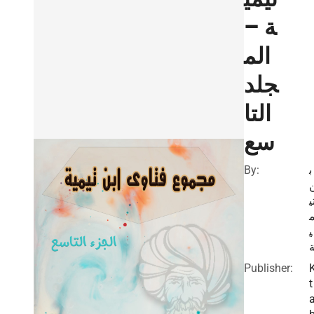
ة –
الم
جلد
التا
سع
By:
ب
ي
ي
Publisher:
t