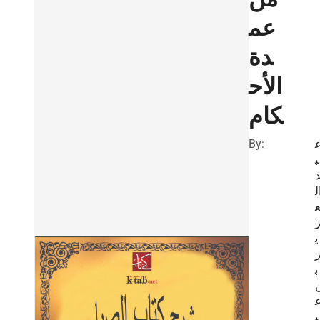
عم
دة
الأح
كام
By:
ب
ل
ي
ب
ب