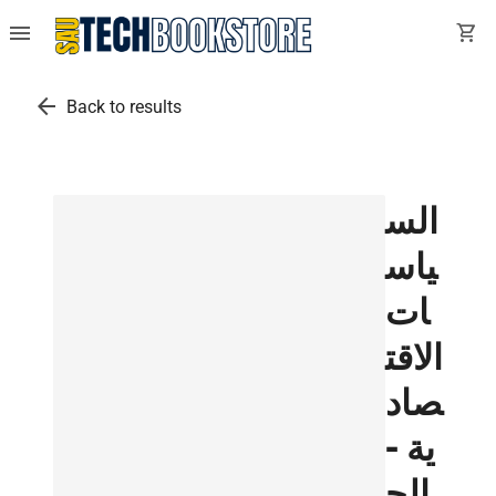
menu
shopping_cart
arrow_back
Back to results
الس
ياس
ات
الاقت
صاد
ية -
الج