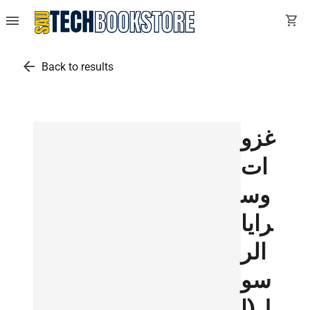
menu
shopping_cart
arrow_back
Back to results
غزو
ات
وس
رايا
الر
سو
ل(ا