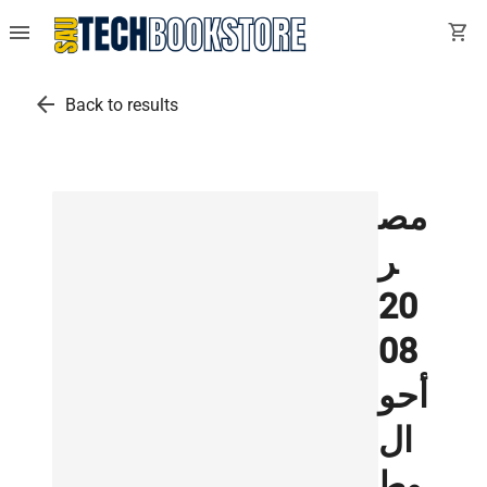
menu
shopping_cart
arrow_back
Back to results
مص
ر
20
08
أحو
ال
وط