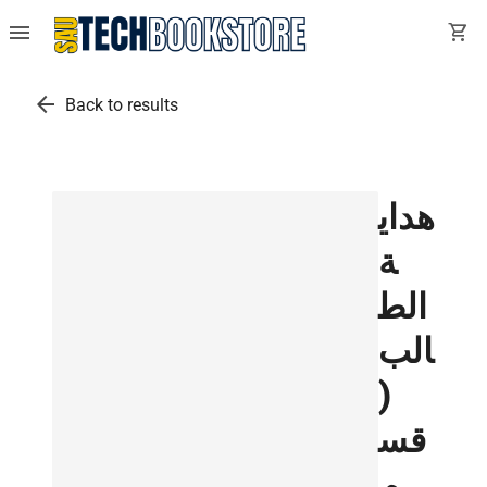
menu
shopping_cart
arrow_back
Back to results
هداي
ة
الط
الب
(
قس
م