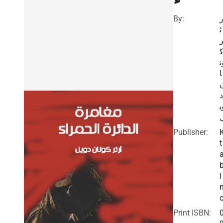
By:
ر
ث
ن
ا
د
ي
Publisher:
t
I
c
Print ISBN: