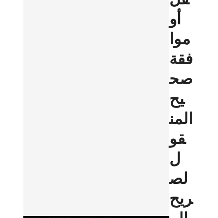
أو
موا
فقة
صح
يح
المن
قو
ل
لص
ريح