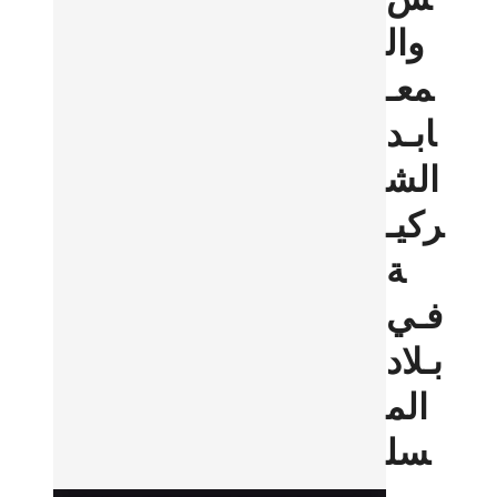
وال
معـ
ابـد
الش
ركيـ
ة
فـي
بـلاد
الم
سل