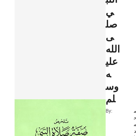
ي
صل
ى
الله
علي
ه
وس
لم
By: