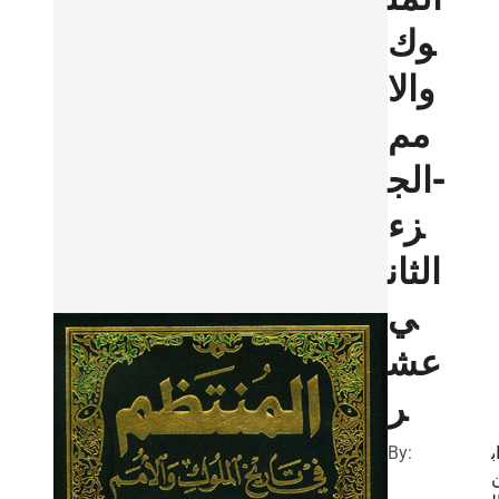
وك
والا
مم
-الج
زء
الثان
ي
عش
ر
By:
ب