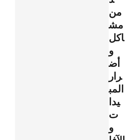
من
مش
اكل
و
أض
رار
المب
يدا
ت
و