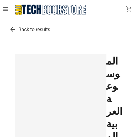
menu
shopping_cart
arrow_back
Back to results
الم
وس
وع
ة
العر
بية
الم