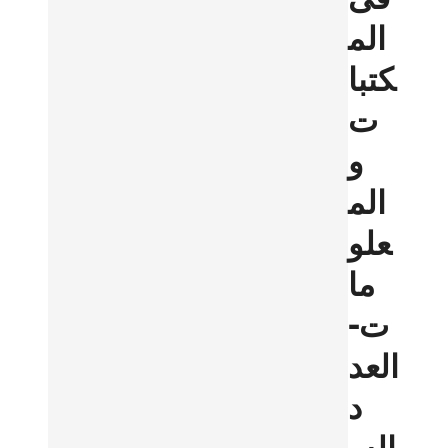
الم
كتبا
ت
و
الم
علو
ما
ت-
العد
د