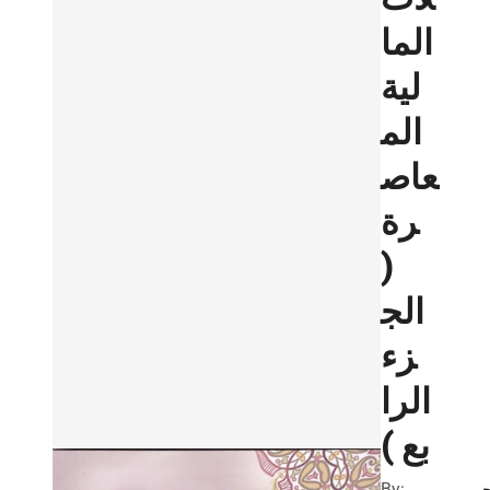
الما
لية
الم
عاص
رة
(
الج
زء
الرا
بع )
By: