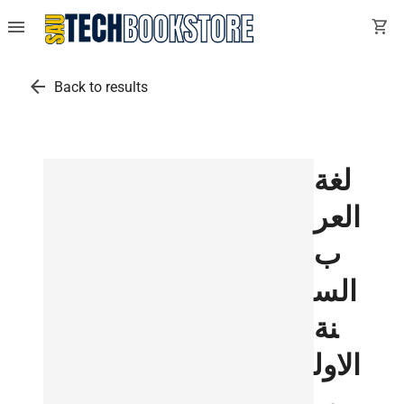
menu
shopping_cart
arrow_back
Back to results
لغة
العر
ب
الس
نة
الاول
ى