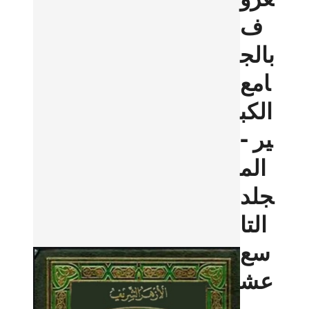
ف
بالج
امع
الكب
ير -
الم
جلد
التا
سع
عش