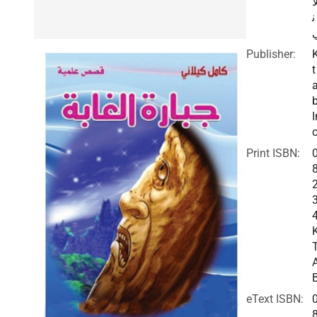
ا
ن
Publisher:
t
I
c
Print ISBN:
eText ISBN: