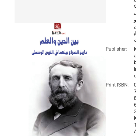
ي
Publisher:
I
c
Print ISBN: