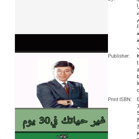
ا
ي
ل
Publisher:
t
I
c
Print ISBN: