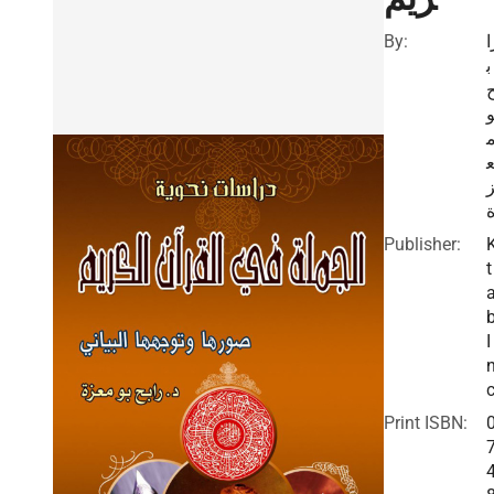
By:
ا
ب
و
Publisher:
t
I
c
Print ISBN: