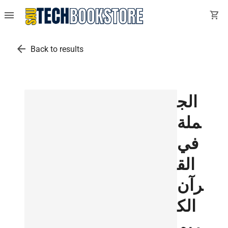
menu
shopping_cart
arrow_back
Back to results
الج
ملة
في
الق
رآن
الك
ريم