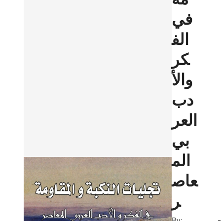
في
الف
كر
والأ
دب
العر
بي
الم
عاص
ر
By: