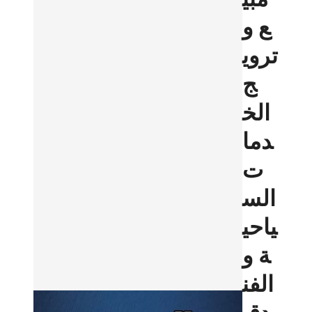
ع و
تروي
ج
الخ
دما
ت
الس
ياحي
ة و
الفن