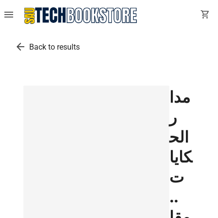
menu
shopping_cart
arrow_back
Back to results
مدا
ر
الح
كايا
ت
..
مقا