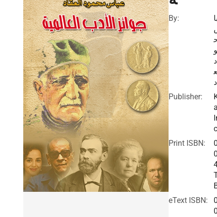
By:
ا
د
ع
د
Publisher:
I
c
Print ISBN:
eText ISBN: