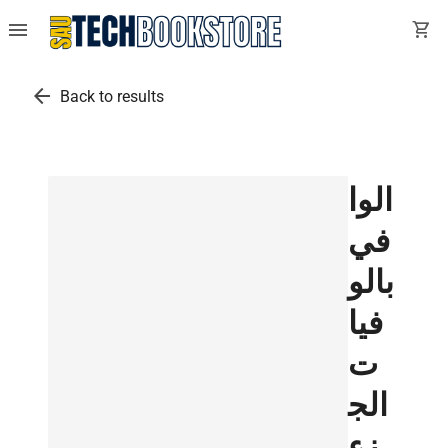
menu
shopping_cart
arrow_back
Back to results
الوا
في
بالو
فيا
ت
الج
زء