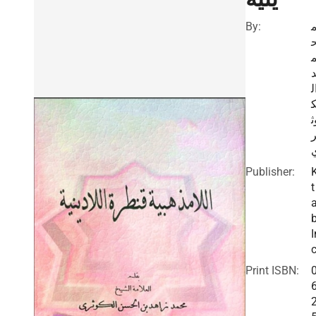
By:
ل
ث
Publisher:
t
I
c
Print ISBN: