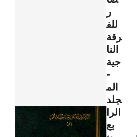
ر
للف
رقة
النا
جية
-
الم
جلد
الرا
بع
By:
ب