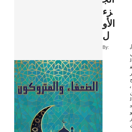
زء
الأو
ل
By:
ب
ل
ب
ل