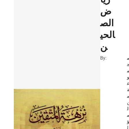
ض
الص
الحي
ن
By:
ل
ل