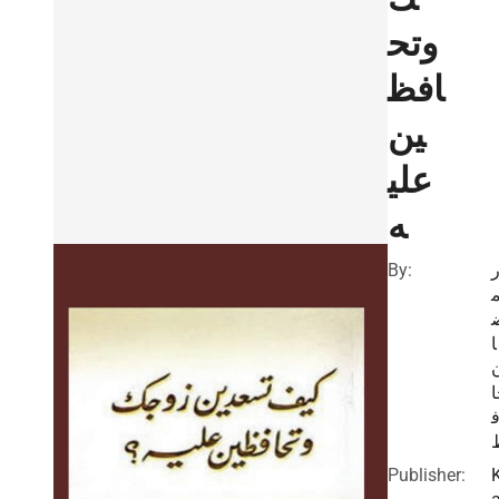
وتح
افظ
ين
علي
ه
By:
ا
Publisher: