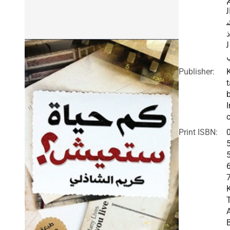
ل
ذ
ل
Publisher:
t
I
c
Print ISBN: