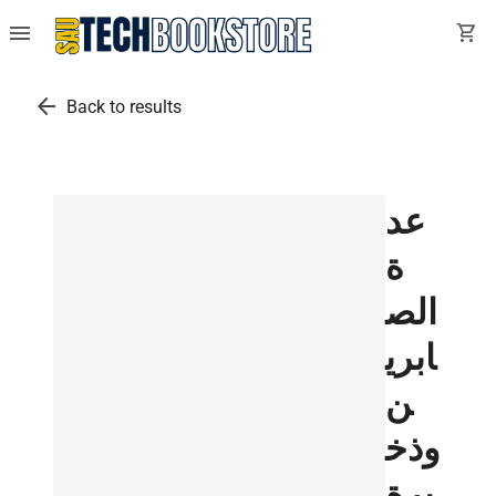
menu
shopping_cart
arrow_back
Back to results
عد
ة
الص
ابري
ن
وذخ
يرة