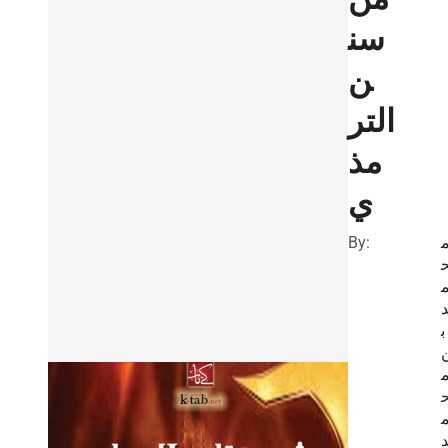
سن
ن
التر
مذ
ي
By:
ب