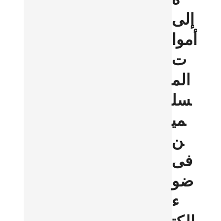
إلى
أموا
ت
الم
سل
مي
ن
فى
ضو
ء