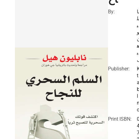
By:
ن
ب
ي
ي
Publisher:
t
I
c
Print ISBN: