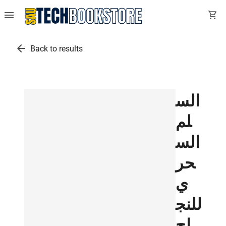
menu
shopping_cart
arrow_back
Back to results
الس
لم
الس
حر
ي
للنج
اح