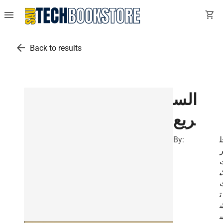
menu
shopping_cart
arrow_back
Back to results
الس
ريع
By:
ل
ر
ي
ت