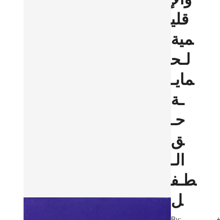
قلي
مية
لـح
مايـ
ـة
حـ
ق
الـ
طـف
ل
By: