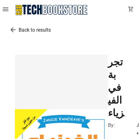
menu
shopping_cart
arrow_back
Back to results
تجر
بة
في
الفي
زياء
By:
ن
ي