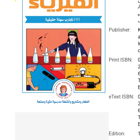
ن
ي
Publisher:
I
c
Print ISBN:
eText ISBN:
Edition: