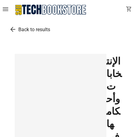
menu
shopping_cart
arrow_back
Back to results
الإنت
خابا
ت
وأح
كام
ها
في