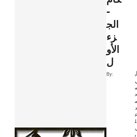
-
الج
زء
الأو
ل
By:
ب
ل
ب