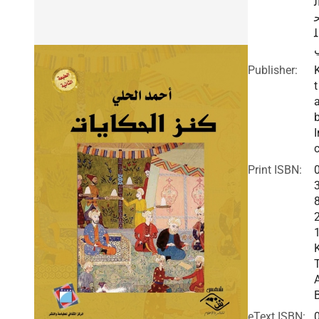
ل
ل
Publisher:
t
I
c
Print ISBN:
eText ISBN: