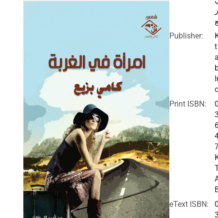
ز
ع
Publisher:
t
I
c
Print ISBN:
eText ISBN: