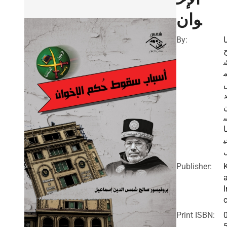
وان
By:
د
ا
Publisher:
I
c
Print ISBN: