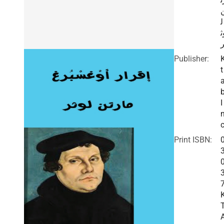
ل
ث
Publisher:
t
I
c
Print ISBN: