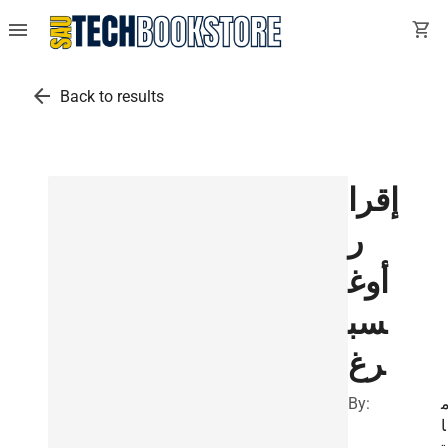
menu
shopping_cart
arrow_back
Back to results
إقرا
ر
أوغ
سب
رغ
By:
ا
ت