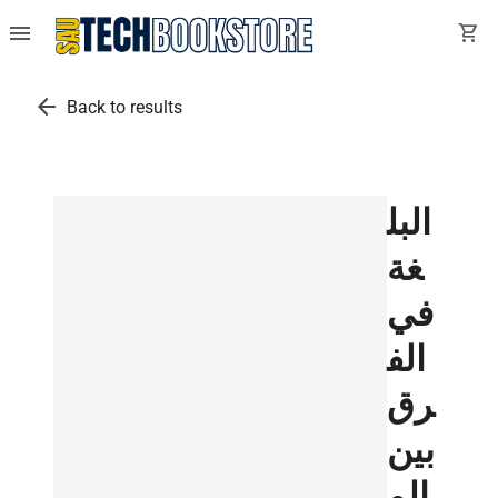
menu
shopping_cart
arrow_back
Back to results
البل
غة
في
الف
رق
بين
الم