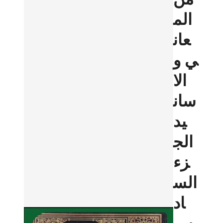
الم
عان
ي و
الا
سان
يد
الج
زء
الس
اد