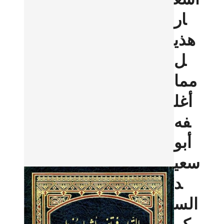
ار
هذي
ل
مما
أغل
فه
أبو
سعي
د
الس