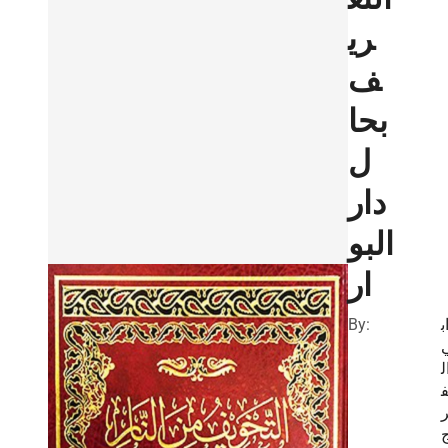
ري
ف
بحا
ل
دار
البو
ار
By:
ب
ل